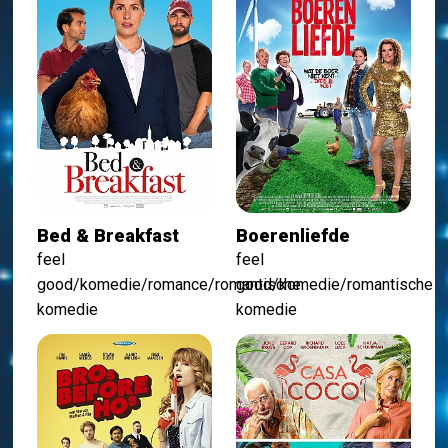
Bed & Breakfast
Boerenliefde
feel
feel
good/komedie/romance/romantische
good/komedie/romantische
komedie
komedie