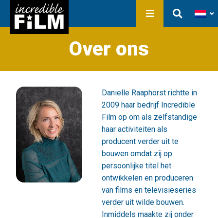
In ontwikkeling
Film Production
Producties
Bibliotheek
Over ons
Over ons
Contact
Danielle Raaphorst richtte in
2009 haar bedrijf Incredible
Film op om als zelfstandige
haar activiteiten als
producent verder uit te
bouwen omdat zij op
persoonlijke titel het
ontwikkelen en produceren
van films en televisieseries
verder uit wilde bouwen.
Inmiddels maakte zij onder