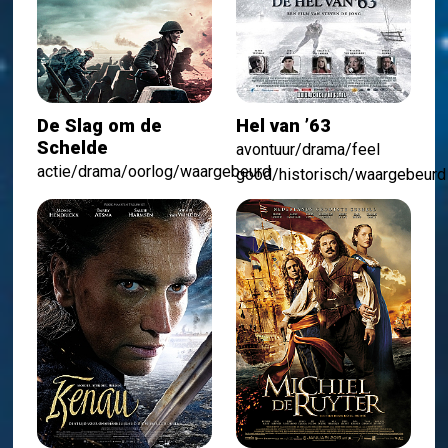
De Slag om de
Hel van ’63
Schelde
avontuur/drama/feel
actie/drama/oorlog/waargebeurd
good/historisch/waargebeurd