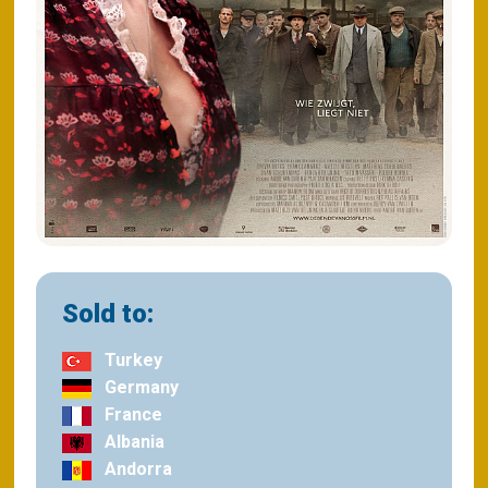
Sold to:
Turkey
Germany
France
Albania
Andorra