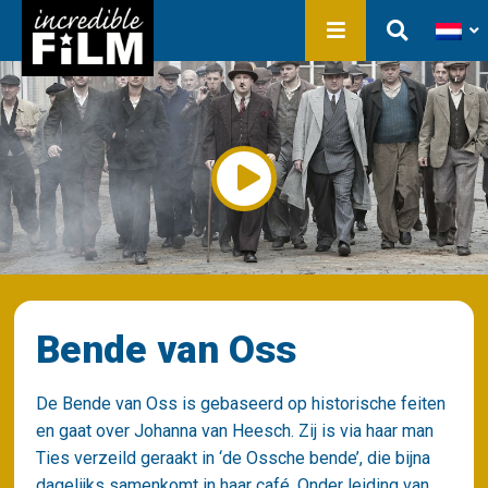
In ontwikkeling
Film Production
Producties
Bibliotheek
Over ons
Contact
Bende van Oss
De Bende van Oss is gebaseerd op historische feiten
en gaat over Johanna van Heesch. Zij is via haar man
Ties verzeild geraakt in ‘de Ossche bende’, die bijna
dagelijks samenkomt in haar café. Onder leiding van