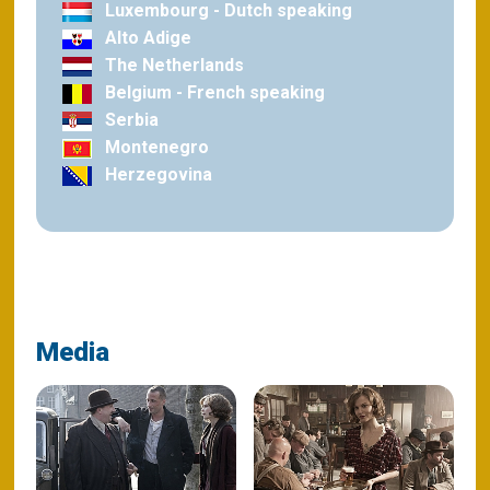
Luxembourg - Dutch speaking
Alto Adige
The Netherlands
Belgium - French speaking
Serbia
Montenegro
Herzegovina
Media