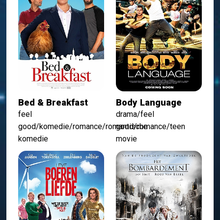
Bed & Breakfast
Body Language
feel
drama/feel
good/komedie/romance/romantische
good/romance/teen
komedie
movie