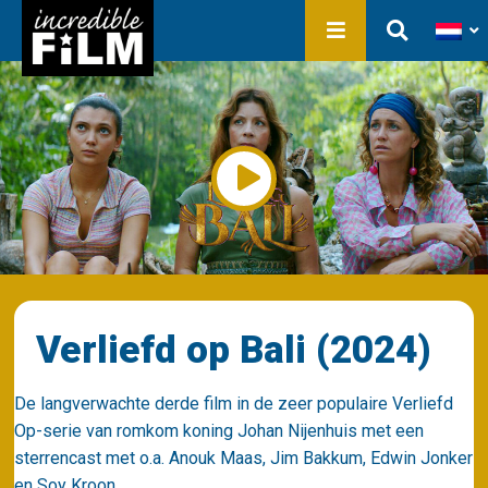
In ontwikkeling
Film Production
Producties
Bibliotheek
Over ons
Contact
Verliefd op Bali (2024)
De langverwachte derde film in de zeer populaire Verliefd
Op-serie van romkom koning Johan Nijenhuis met een
sterrencast met o.a. Anouk Maas, Jim Bakkum, Edwin Jonker
en Soy Kroon.