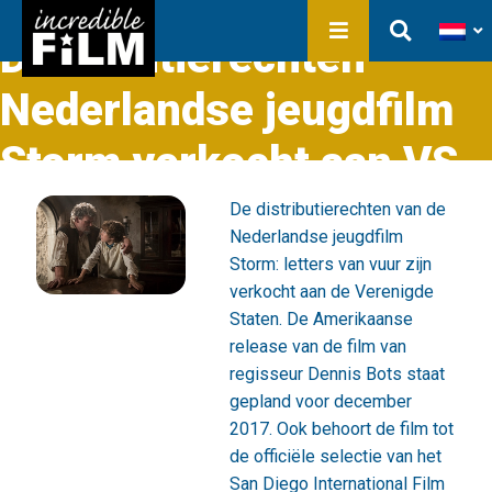
In ontwikkeling
Film Production
Distributierechten
Producties
Bibliotheek
Nederlandse jeugdfilm
Over ons
Storm verkocht aan VS
Contact
De distributierechten van de
Nederlandse jeugdfilm
Storm: letters van vuur zijn
verkocht aan de Verenigde
Staten. De Amerikaanse
release van de film van
regisseur Dennis Bots staat
gepland voor december
2017. Ook behoort de film tot
de officiële selectie van het
San Diego International Film