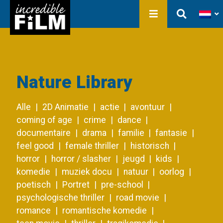
In ontwikkeling
Film Production
Producties
Bibliotheek
Over ons
Contact
Nature Library
Alle
2D Animatie
actie
avontuur
coming of age
crime
dance
documentaire
drama
familie
fantasie
feel good
female thriller
historisch
horror
horror / slasher
jeugd
kids
komedie
muziek docu
natuur
oorlog
poetisch
Portret
pre-school
psychologische thriller
road movie
romance
romantische komedie