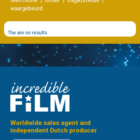
teen movie
thriller
tragikomedie
waargebeurd
The are no results
Worldwide sales agent and
independent Dutch producer