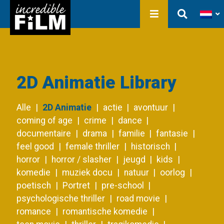
In ontwikkeling
Film Production
Producties
Bibliotheek
Over ons
Contact
2D Animatie Library
Alle
2D Animatie
actie
avontuur
coming of age
crime
dance
documentaire
drama
familie
fantasie
feel good
female thriller
historisch
horror
horror / slasher
jeugd
kids
komedie
muziek docu
natuur
oorlog
poetisch
Portret
pre-school
psychologische thriller
road movie
romance
romantische komedie