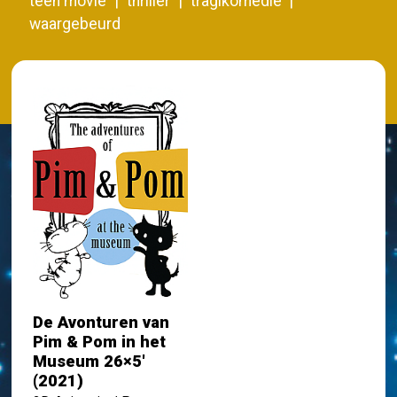
teen movie
thriller
tragikomedie
waargebeurd
De Avonturen van
Pim & Pom in het
Museum 26×5′
(2021)