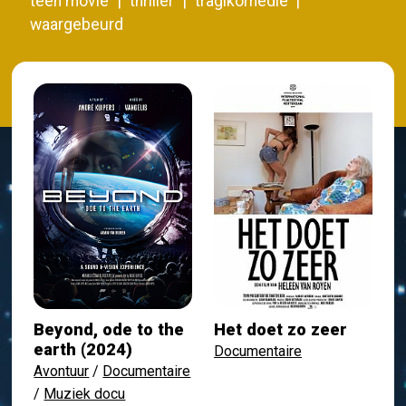
teen movie
thriller
tragikomedie
waargebeurd
Beyond, ode to the
Het doet zo zeer
earth (2024)
Documentaire
Avontuur
/
Documentaire
/
Muziek docu