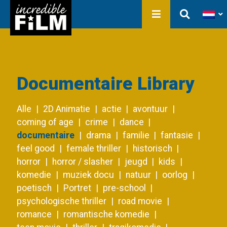
In ontwikkeling
Film Production
Producties
Bibliotheek
Over ons
Contact
Documentaire Library
Alle
2D Animatie
actie
avontuur
coming of age
crime
dance
documentaire
drama
familie
fantasie
feel good
female thriller
historisch
horror
horror / slasher
jeugd
kids
komedie
muziek docu
natuur
oorlog
poetisch
Portret
pre-school
psychologische thriller
road movie
romance
romantische komedie