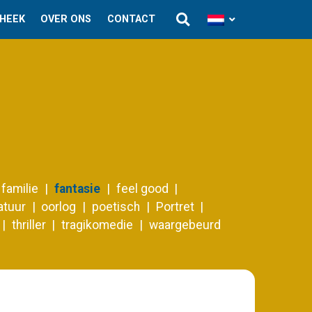
THEEK
OVER ONS
CONTACT
familie
fantasie
feel good
atuur
oorlog
poetisch
Portret
thriller
tragikomedie
waargebeurd