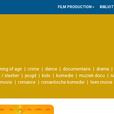
FILM PRODUCTION
BIBLIO
ming of age
crime
dance
documentaire
drama
 / slasher
jeugd
kids
komedie
muziek docu
n
 movie
romance
romantische komedie
teen movie