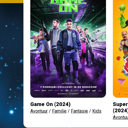
Game On (2024)
Super
(2024
Avontuur
/
Familie
/
Fantasie
/
Kids
Avontu