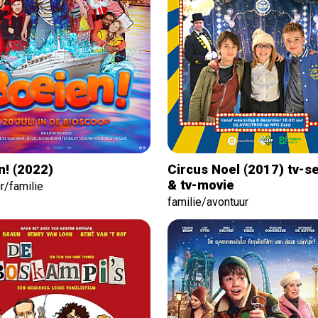
n! (2022)
Circus Noel (2017) tv-s
& tv-movie
r/familie
familie/avontuur