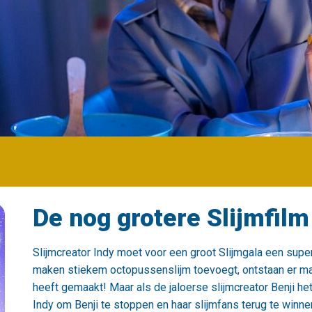
De nog grotere Slijmfilm
Slijmcreator Indy moet voor een groot Slijmgala een super
maken stiekem octopussenslijm toevoegt, ontstaan er magi
heeft gemaakt! Maar als de jaloerse slijmcreator Benji het
Indy om Benji te stoppen en haar slijmfans terug te winn