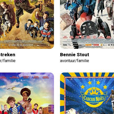
treken
Bennie Stout
r/familie
avontuur/familie