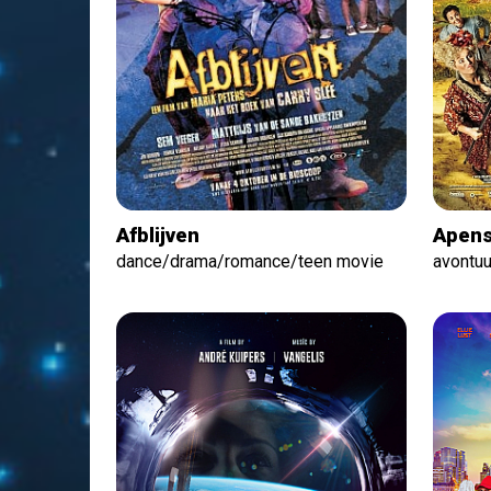
Afblijven
Apens
dance/drama/romance/teen movie
avontuu