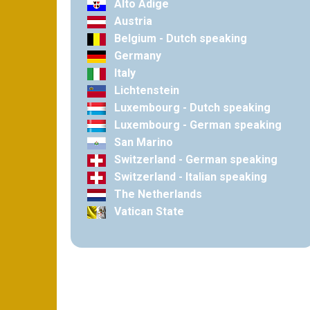
Alto Adige
Austria
Belgium - Dutch speaking
Germany
Italy
Lichtenstein
Luxembourg - Dutch speaking
Luxembourg - German speaking
San Marino
Switzerland - German speaking
Switzerland - Italian speaking
The Netherlands
Vatican State