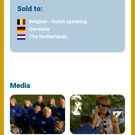
Sold to:
Belgium - Dutch speaking
Germany
The Netherlands
Media