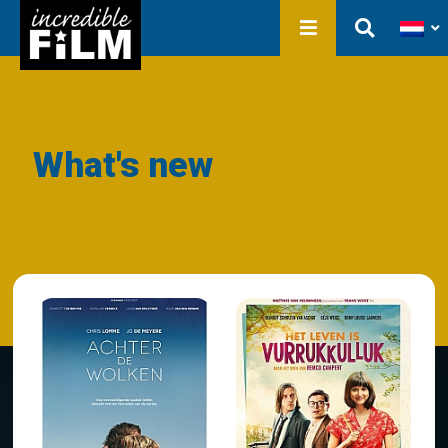
In ontwikkeling
Film Production
Producties
Bibliotheek
Over ons
Contact
What's new